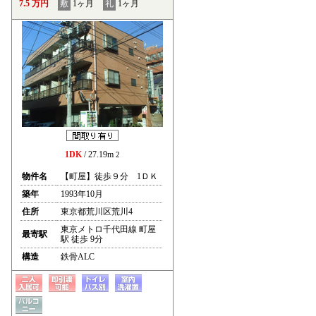
7.5 万円
敷
1ヶ月
礼
1ヶ月
1DK
/ 27.19m
2
物件名
【町屋】徒歩９分 1ＤＫ
築年
1993年10月
住所
東京都荒川区荒川4
東京メトロ千代田線 町屋
最寄駅
駅 徒歩 9分
構造
鉄骨ALC