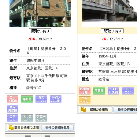
2DK
/ 39.69m
2K
/ 32.25m
2
2
【町屋】徒歩９分 ２Ｄ
物件名
【三河島】徒歩4分 
物件名
Ｋ
築年
1995年12月
築年
1993年10月
住所
東京都荒川区荒川3
住所
東京都荒川区荒川4
最寄駅
常磐線 三河島 駅 徒歩 
東京メトロ千代田線 町屋
最寄駅
構造
鉄骨造
駅 徒歩 9分
構造
鉄骨ALC