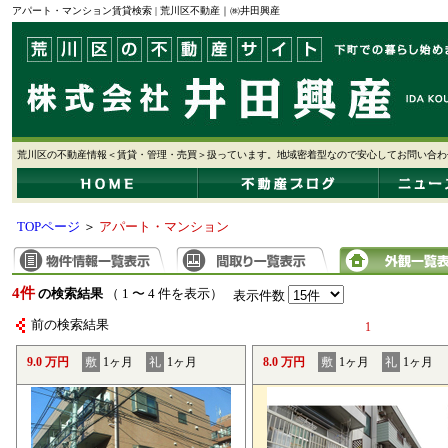
アパート・マンション賃貸検索 | 荒川区不動産｜㈱井田興産
荒川区の不動産情報＜賃貸・管理・売買＞扱っています。地域密着型なので安心してお問い合わ
TOPページ
＞
アパート・マンション
4件
の検索結果
（ 1 〜 4 件を表示）
表示件数
前の検索結果
1
9.0 万円
敷
1ヶ月
礼
1ヶ月
8.0 万円
敷
1ヶ月
礼
1ヶ月