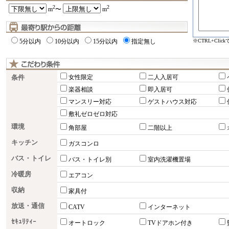
2
2
m
〜
m
※CTRL+Cli
5分以内
10分以内
15分以内
指定無し
条件
女性限定
二人入居可
楽器相談
即入居可
マンスリー対応
ゲストハウス対応
敷礼ゼロゼロ対応
環境
角部屋
二階以上
キッチン
ガスコンロ
バス・トイレ
バス・トイレ別
室内洗濯機置場
冷暖房
エアコン
収納
家具付
放送・通信
CATV
インターネット
ｾｷｭﾘﾃｨｰ
オートロック
TVドアホン付き