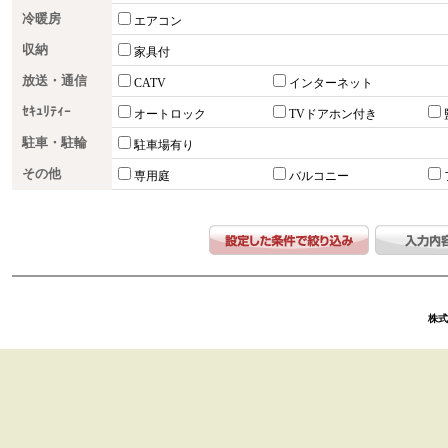
冷暖房
エアコン
収納
家具付
放送・通信
CATV
インターネット
ｾｷｭﾘﾃｨｰ
オートロック
TVドアホン付き
駐車・駐輪
駐車場有り
その他
専用庭
バルコニー
株式