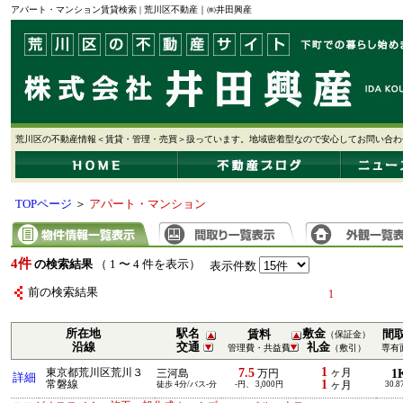
アパート・マンション賃貸検索 | 荒川区不動産｜㈱井田興産
荒川区の不動産情報＜賃貸・管理・売買＞扱っています。地域密着型なので安心してお問い合わ
TOPページ
＞
アパート・マンション
4件
の検索結果
（ 1 〜 4 件を表示）
表示件数
前の検索結果
1
所在地
駅名
敷金
賃料
間
（保証金）
沿線
交通
礼金
管理費・共益費
（敷引）
専有
1
7.5
東京都荒川区荒川３
ヶ月
1
三河島
万円
詳細
1
常磐線
徒歩 4分/バス-分
-円、 3,000円
ヶ月
30.8