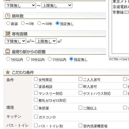
〜
新築
〜5年
〜10年
指定無し
2
2
m
〜
m
※CTRL+Cli
5分以内
10分以内
15分以内
指定無し
条件
女性限定
二人入居可
楽器相談
即入居可
マンスリー対応
ゲストハウス対応
敷礼ゼロゼロ対応
環境
角部屋
二階以上
キッチン
ガスコンロ
バス・トイレ
バス・トイレ別
室内洗濯機置場