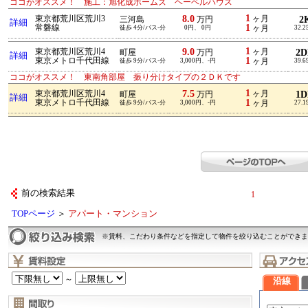
ココがオススメ！ 施工：旭化成ホームズ ヘーベルハウス
1
8.0
東京都荒川区荒川3
ヶ月
2
三河島
万円
詳細
1
常磐線
徒歩 4分/バス-分
0円、 0円
ヶ月
32.2
1
9.0
東京都荒川区荒川4
ヶ月
2
町屋
万円
詳細
1
東京メトロ千代田線
徒歩 9分/バス-分
3,000円、-円
ヶ月
39.6
ココがオススメ！ 東南角部屋 振り分けタイプの２ＤＫです
1
7.5
東京都荒川区荒川4
ヶ月
1
町屋
万円
詳細
1
東京メトロ千代田線
徒歩 9分/バス-分
3,000円、-円
ヶ月
27.1
前の検索結果
1
TOPページ
＞
アパート・マンション
※賃料、こだわり条件などを指定して物件を絞り込むことができま
～
沿線