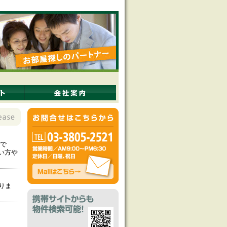
で
い方や
りま