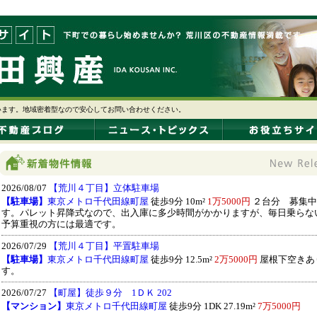
います。地域密着型なので安心してお問い合わせください。
2026/08/07
【荒川４丁目】立体駐車場
【駐車場】
東京メトロ千代田線町屋
徒歩9分 10m²
1万5000円
２台分 募集中
す。パレット昇降式なので、出入庫に多少時間がかかりますが、毎日乗らな
予算重視の方には最適です。
2026/07/29
【荒川４丁目】平置駐車場
【駐車場】
東京メトロ千代田線町屋
徒歩9分 12.5m²
2万5000円
屋根下空きあ
す。
2026/07/27
【町屋】徒歩９分 1ＤＫ 202
【マンション】
東京メトロ千代田線町屋
徒歩9分 1DK 27.19m²
7万5000円