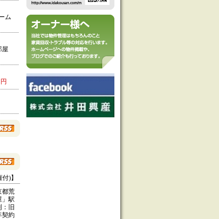
ーム
部屋
0円
付)】
京都荒
屋」駅
利：旧
契約