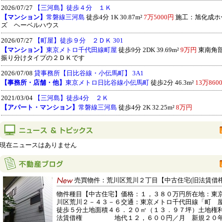
2026/07/27
【三河島】徒歩４分 １Ｋ
【マンション】
常磐線三河島
徒歩4分 1K 30.87m²
7万5000円
施工：旭化成ホ
ズ ヘーベルハウス
2026/07/27
【町屋】徒歩９分 ２ＤＫ 301
【マンション】
東京メトロ千代田線町屋
徒歩9分 2DK 39.69m²
9万円
東南角
振り分けタイプの２ＤＫです
2026/07/08
貸事務所【日比谷線・小伝馬町】 3A1
【事務所・店舗・他】
東京メトロ日比谷線小伝馬町
徒歩2分 46.3m²
13万860
2021/03/04
【三河島】徒歩4分 ２Ｋ
【アパート・マンション】
常磐線三河島
徒歩4分 2K 32.25m²
8万円
現在ニュースはありません
売買物件：荒川区荒川２丁目【中古住宅(旧法賃借権
物件種目【中古住宅】価格：１，３８０万円所在地：東
川区荒川２－４３－６交通：東京メトロ千代田線「町 
徒歩５分土地面積４６．２０㎡（１３．９７坪）土地権
法賃借権 地代１２，６００円／月 新規２０年