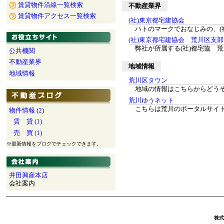
賃貸物件沿線一覧検索
不動産業界
賃貸物件アクセス一覧検索
(社)東京都宅建協会
ハトのマークでおなじみの、(
(社)東京都宅建協会 荒川区支部
弊社が所属する(社)都宅協 
公共機関
不動産業界
地域情報
地域情報
荒川区タウン
地域の情報はこちらからどう
荒川ゆうネット
こちらは荒川のポータルサイ
物件情報 (2)
賃 貸 (1)
売 買 (1)
※最新情報をブログでチェックできます。
井田興産本店
会社案内
株式