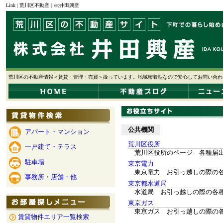
Link | 荒川区不動産｜㈱井田興産
荒川区の不動産情報＜賃貸・管理・売買＞扱っています。地域密着型なので安心してお問い合わ
公共機関
アパート・マンション
荒川区役所
一戸建て・テラス
荒川区役所のページ 各種届
駐車場
東京電力
東京電力 お引っ越しの際の
事務所・店舗・他
東京都水道局
水道局 お引っ越しの際の各
東京ガス
東京ガス お引っ越しの際の
賃貸物件エリア一覧検索